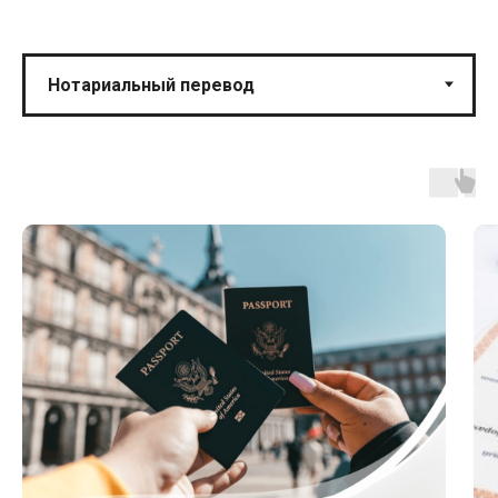
Сербский
610 ₽
Словацкий
610 ₽
Словенский
610 ₽
Таджикский
520 ₽
Турецкий
900 ₽