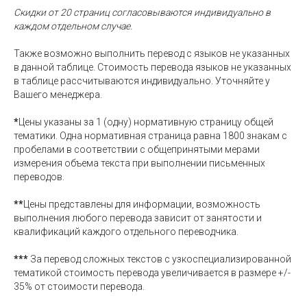
Скидки от 20 страниц согласовываются индивидуально в
Иврит
1 000 ₽
каждом отдельном случае.
Также возможно выполнить перевод с языков не указанных
в данной таблице. Стоимость перевода языков не указанных
Испанский
610 ₽
в таблице рассчитываются индивидуально. Уточняйте у
Вашего менеджера.
*
Цены указаны за 1 (одну) нормативную страницу общей
Итальянский
610 ₽
тематики. Одна нормативная страница равна 1800 знакам с
пробелами в соответствии с общепринятыми мерами
измерения объема текста при выполнении письменных
переводов.
Казахский
480 ₽
**
Цены представлены для информации, возможность
выполнения любого перевода зависит от занятости и
квалификаций каждого отдельного переводчика.
Каталонский
610 ₽
***
За перевод сложных текстов с узкоспециализированной
тематикой стоимость перевода увеличивается в размере +/-
35% от стоимости перевода.
Киргизский
520 ₽