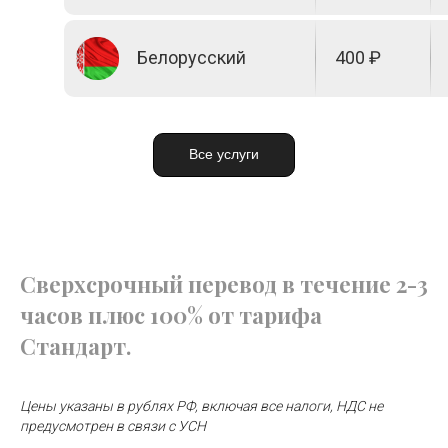
Белорусский
400 ₽
Венгерский
Цыганский
610 ₽
2 000 ₽
Все услуги
Эстонский
640 ₽
Греческий
610 ₽
Сверхсрочный перевод в течение 2-3
Японский
900 ₽
Грузинский
550 ₽
часов плюс 100% от тарифа
Стандарт.
Заверение печатью Бюро
300 ₽
Датский
900 ₽
Цены указаны в рублях РФ, включая все налоги, НДС не
предусмотрен в связи с УСН